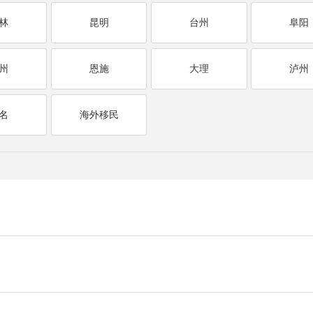
林
昆明
台州
阜阳
州
恩施
大理
泸州
名
海外移民