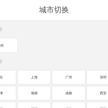
城市切换
市
滨州
市
京
上海
广州
深圳
津
海南
成都
西安