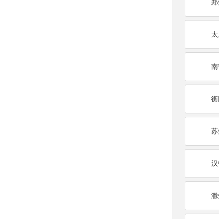
郑
太
南
衡
苏
汉
滁