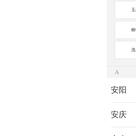
玉
柳
茂
A
安阳
安庆