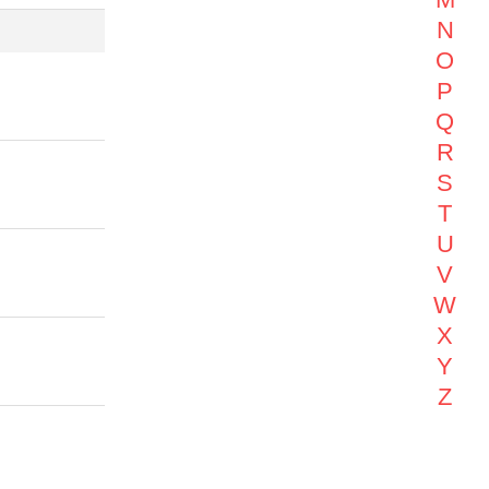
N
O
P
Q
R
S
T
U
V
W
X
Y
Z