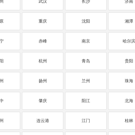
州
武汉
长沙
济南
原
重庆
沈阳
湘潭
宁
赤峰
南京
哈尔
阳
杭州
青岛
贵阳
州
扬州
兰州
珠海
中
肇庆
阳江
北海
州
连云港
江门
桂林