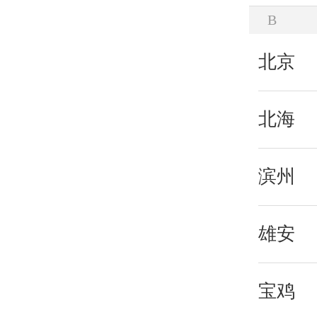
B
北京
北海
滨州
雄安
宝鸡