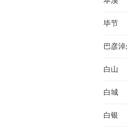
本溪
毕节
巴彦淖
白山
白城
白银