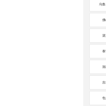
乌鲁
佛
湛
泰
洛
吉
包