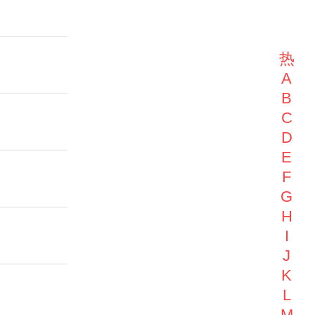
热
A
B
C
D
E
F
G
H
I
J
K
L
M