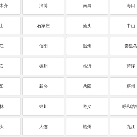
木齐
淄博
南昌
海口
山
石家庄
汕头
中山
江
信阳
温州
秦皇
安
德州
临沂
菏泽
阳
新乡
岳阳
梧州
林
银川
遵义
呼和浩
头
大连
赣州
九江